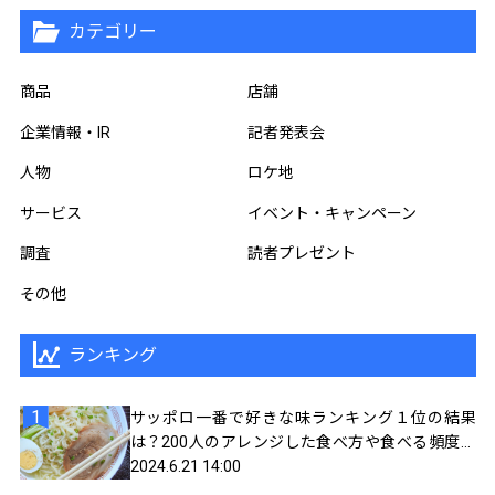
カテゴリー
商品
店舗
企業情報・IR
記者発表会
人物
ロケ地
サービス
イベント・キャンペーン
調査
読者プレゼント
その他
ランキング
サッポロ一番で好きな味ランキング１位の結果
は？200人のアレンジした食べ方や食べる頻度を
聞いてみました
2024.6.21 14:00