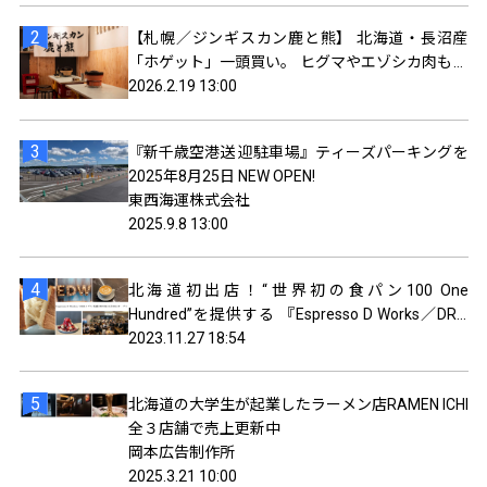
【札幌／ジンギスカン鹿と熊】 北海道・長沼産
「ホゲット」一頭買い。 ヒグマやエゾシカ肉も食
べられるジンギスカン屋オープン。
2026.2.19 13:00
『新千歳空港送 迎駐車場』ティーズパーキングを
2025年8月25日 NEW OPEN!
東西海運株式会社
2025.9.8 13:00
北海道初出店！“世界初の食パン100 One
Hundred”を提供する 『Espresso D Works／DRA
セブン ココノ ススキノ(札幌)』がオープン！
2023.11.27 18:54
北海道の大学生が起業したラーメン店RAMEN ICHI
全３店舗で売上更新中
岡本広告制作所
2025.3.21 10:00