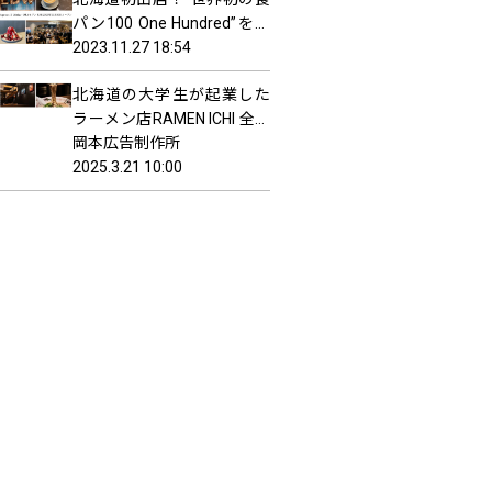
パン100 One Hundred”を提
供する 『Espresso D Works
2023.11.27 18:54
／DRAセブン ココノ ススキ
北海道の大学生が起業した
ノ(札幌)』がオープン！
ラーメン店RAMEN ICHI 全３
店舗で売上更新中
岡本広告制作所
2025.3.21 10:00