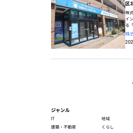
区
株式
イン
る
株
202
ジャンル
IT
地域
建築・不動産
くらし