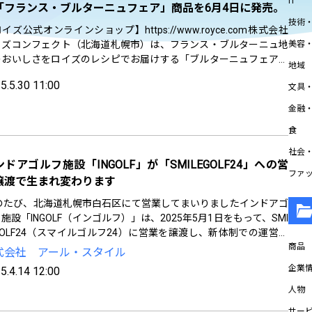
IT
「フランス・ブルターニュフェア」商品を6月4日に発売。
技術
イズ公式オンラインショップ】https://www.royce.com株式会社
イズコンフェクト（北海道札幌市）は、フランス・ブルターニュ地
美容
のおいしさをロイズのレシピでお届けする「ブルターニュフェア」
地域
商品を、ロイズ通信販売・ロイズ直営店にて2025年6月4日より期
5.5.30 11:00
文具
...
金融
食
社会
ドアゴルフ施設「INGOLF」が「SMILEGOLF24」への営
ファ
譲渡で生まれ変わります
のたび、北海道札幌市白石区にて営業してまいりましたインドアゴ
施設「INGOLF（インゴルフ）」は、2025年5月1日をもって、SMI
GOLF24（スマイルゴルフ24）に営業を譲渡し、新体制での運営を
タートいたします。これまで多くのお客様にご愛顧いただいたINGO
商品
式会社 アール・スタイル
企業情
5.4.14 12:00
人物
サー