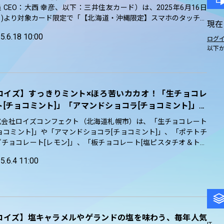
 CEO：大西 幸彦、以下：三井住友カード）は、2025年6月16日
月)より対象カード限定で「【北海道・沖縄限定】スマホのタッチ決
現在
乗車で半額キャッシュバック！キャンペーン」を開始します。 期間
5.6.18 10:00
北海道・沖縄の対象の交通...
ログ
以下
ロイズ】すっきりミント×ほろ苦いカカオ！「生チョコレ
ト[チョコミント]」「アマンドショコラ[チョコミント]」な
を期間・数量限定で6月4日に発売。
式会社ロイズコンフェクト（北海道札幌市）は、「生チョコレート
ョコミント]」や「アマンドショコラ[チョコミント]」、「ポテトチ
プチョコレート[レモン]」、「板チョコレート[塩ピスタチオ＆トフ
]」をロイズ通信販売・ロイズ直営店にて、2025年6月4日より期
5.6.4 11:00
・数量限定で販売開始いたします。夏だけの味わいを、ぜひお楽し
ください。
ロイズ】塩キャラメルやゲランドの塩を味わう、毎年人気