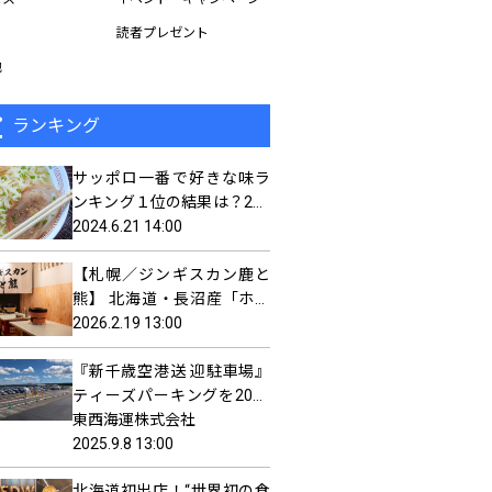
読者プレゼント
他
ランキング
サッポロ一番で好きな味ラ
ンキング１位の結果は？200
人のアレンジした食べ方や
2024.6.21 14:00
食べる頻度を聞いてみまし
【札幌／ジンギスカン鹿と
た
熊】 北海道・長沼産「ホゲ
ット」一頭買い。 ヒグマや
2026.2.19 13:00
エゾシカ肉も食べられるジ
『新千歳空港送 迎駐車場』
ンギスカン屋オープン。
ティーズパーキングを2025
年8月25日 NEW OPEN!
東西海運株式会社
2025.9.8 13:00
北海道初出店！“世界初の食