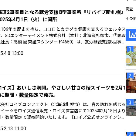
調査
海道2事業目となる就労支援B型事業所『リバイブ新札幌』
その
2025年4月1日（火）に開所
業106年の歴史を持ち、ココロとカラダの健康を支えるウェルネス
業、SDエンターテイメント株式会社（本社：北海道札幌市、代表取
社長：高橋 誠 東証スタンダード4650）は、就労継続支援B型事業
「リバイブ新札幌」（札幌市厚別市厚別中央二条5丁目4-1新札幌ビ
5.4.8 13:00
彩館2）を2025年4月1日（火）に開所いたします。
ロイズ】おいしさ満開。やさしい甘さの桜スイーツを2月1
日に期間・数量限定で発売。
式会社ロイズコンフェクト（北海道札幌市）は、春の訪れを感じる
イーツをロイズ通信販売・ロイズ直営店にて2025年2月18日より
間・数量限定で販売開始いたします。【ロイズ公式オンラインショ
】https://www.royce.com/「生チョコレート[桜フロマー...
5.2.13 11:00