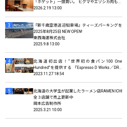
「ホゲット」一頭買い。 ヒグマやエゾシカ肉も食
べられるジンギスカン屋オープン。
2026.2.19 13:00
『新千歳空港送 迎駐車場』ティーズパーキングを
2025年8月25日 NEW OPEN!
東西海運株式会社
2025.9.8 13:00
北海道初出店！“世界初の食パン100 One
Hundred”を提供する 『Espresso D Works／DRA
セブン ココノ ススキノ(札幌)』がオープン！
2023.11.27 18:54
北海道の大学生が起業したラーメン店RAMEN ICHI
全３店舗で売上更新中
岡本広告制作所
2025.3.21 10:00