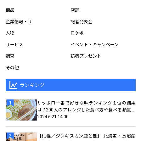
商品
店舗
企業情報・IR
記者発表会
人物
ロケ地
サービス
イベント・キャンペーン
調査
読者プレゼント
その他
ランキング
サッポロ一番で好きな味ランキング１位の結果
は？200人のアレンジした食べ方や食べる頻度を
聞いてみました
2024.6.21 14:00
【札幌／ジンギスカン鹿と熊】 北海道・長沼産