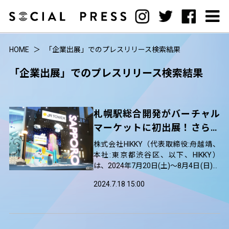
HOME
「企業出展」でのプレスリリース検索結果
「企業出展」でのプレスリリース検索結果
札幌駅総合開発がバーチャル
マーケットに初出展！さらに
ＪＲ北海道グループ初のオリ
株式会社HIKKY（代表取締役:舟越靖、
ジナルメタバース空間をVket
本社:東京都渋谷区、以下、HIKKY）
は、2024年7月20日(土)～8月4日(日)に
Cloudで構築し、地域活性化を
かけて、ギネス世界記録™を取得した世
推進
2024.7.18 15:00
界最大級のメタバースイベント「バー
チャルマーケット(通称：Vket)」の通
算12回目となる『バーチャルマーケッ
ト2024 Summer』を開催いたします。