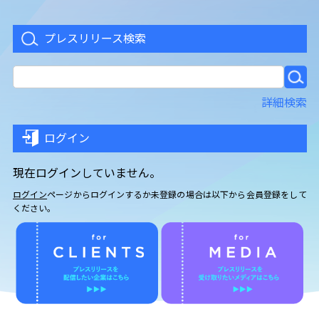
本イベントに、札幌駅総合開発株式会
社（本社：札幌市／代表取締役社長：
プレスリリース検索
島津 勝一以下、札幌駅総合開発）の初
出展が決定し、企業出展会場となる
「パラリアルドバイ」の街に、北海道
の魅力を感じられるブースを出展しま
詳細検索
す。さらに、HIKKY独自のブラウザから
アクセスできるWebメタバース開発エ
ンジン「Vket Cloud」で構築された、J
ログイン
R北海道グループ初のメタバース空間
『バーチャル札幌駅JRタワー さつえき.
現在ログインしていません。
world』も同日7月20日よりオープン
し、北海道新幹線のプロモーションを
ログイン
ページからログインするか未登録の場合は以下から会員登録をして
ください。
含むメタバース活用を推進します。