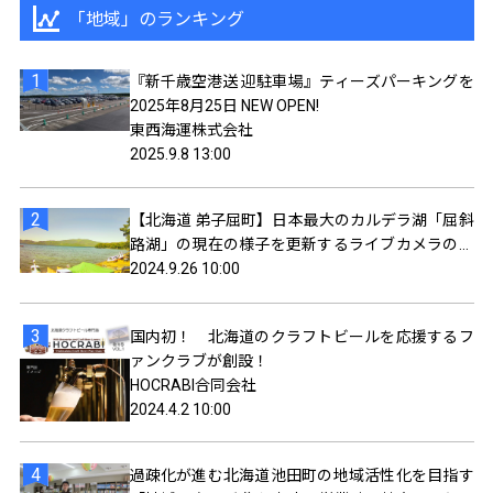
「地域」のランキング
『新千歳空港送 迎駐車場』ティーズパーキングを
2025年8月25日 NEW OPEN!
東西海運株式会社
2025.9.8 13:00
【北海道 弟子屈町】日本最大のカルデラ湖「屈斜
路湖」の現在の様子を更新するライブカメラの配
信を開始しました。
2024.9.26 10:00
国内初！ 北海道のクラフトビールを応援するフ
ァンクラブが創設！
HOCRABI合同会社
2024.4.2 10:00
過疎化が進む北海道池田町の地域活性化を目指す