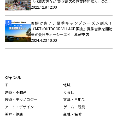
「地域の方々が 集う書店の営業時間拡大」のため
のクラウドファンディングを実施中
2022.12.8 12:00
雪解け完了、夏季キャンプシーズン到来！
『ART×OUTDOOR VILLAGE 栗山』夏季営業を開始
株式会社ティーシーエイ 札幌支店
2024.4.23 10:00
ジャンル
IT
地域
建築・不動産
くらし
技術・テクノロジー
文具・日用品
アート・デザイン
ゲーム・玩具
美容・健康
金融・保険