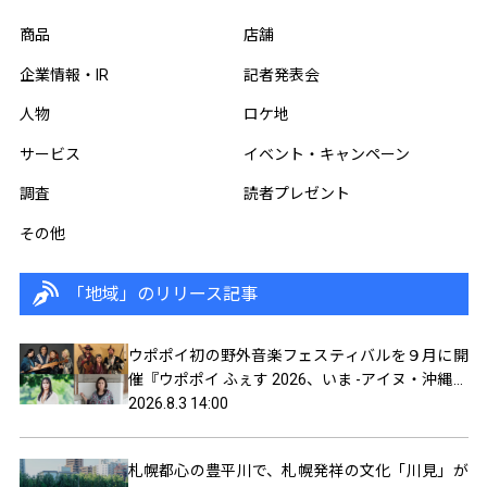
商品
店舗
企業情報・IR
記者発表会
人物
ロケ地
サービス
イベント・キャンペーン
調査
読者プレゼント
その他
「地域」のリリース記事
ウポポイ初の野外音楽フェスティバルを９月に開
催『ウポポイ ふぇす 2026、いま -アイヌ・沖縄・
奄美がつながる-』
2026.8.3 14:00
札幌都心の豊平川で、札幌発祥の文化「川見」が