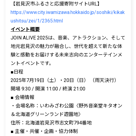
【岩見沢市ふるさと応援寄附サイトURL】
https://www.city.iwamizawa.hokkaido.jp/soshiki/kikak
ushitsu/zei/1/2365.html
イベント概要
JOIN ALIVE 2025は、音楽、アトラクション、そして
地元岩見沢の魅力が融合し、世代を超えて新たな体
験と感動をお届けする未来志向のエンターテインメ
ントイベントです。
■日程
2025年7月19日（土）・20日（日） （雨天決行）
開場 9:30 / 開演 11:00 / 終演 21:00
■ 会場情報
・会場名称：いわみざわ公園〈野外音楽堂キタオン
＆北海道グリーンランド遊園地〉
住所：北海道岩見沢市志文町794番地
■ 主催・共催・企画・協力体制