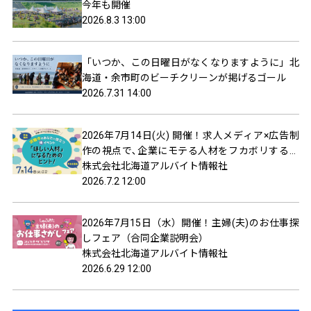
今年も開催
2026.8.3 13:00
「いつか、この日曜日がなくなりますように」北
海道・余市町のビーチクリーンが掲げるゴール
2026.7.31 14:00
2026年7月14日(火) 開催！求人メディア×広告制
作の視点で､企業にモテる人材をフカボリするト
ークイベント！
株式会社北海道アルバイト情報社
2026.7.2 12:00
2026年7月15日（水）開催！主婦(夫)のお仕事探
しフェア（合同企業説明会）
株式会社北海道アルバイト情報社
2026.6.29 12:00