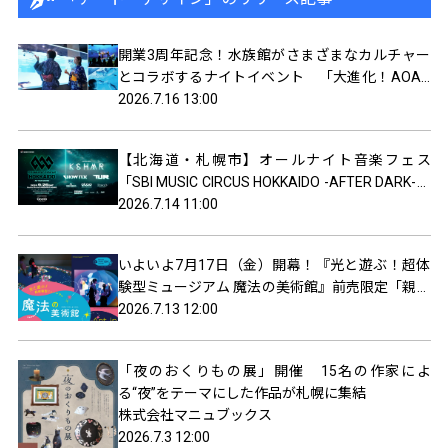
開業3周年記念！水族館がさまざまなカルチャー
とコラボするナイトイベント 「大進化！AOAO
SAPPORO 夏の夜更かしまつり8DAYS」を7月18
2026.7.16 13:00
日（土）からスタート
【北海道・札幌市】オールナイト音楽フェス
「SBI MUSIC CIRCUS HOKKAIDO -AFTER DARK-」
出演者フルラインナップ発表のお知らせ
2026.7.14 11:00
いよいよ7⽉17⽇（⾦）開幕！『光と遊ぶ！超体
験型ミュージアム 魔法の美術館』前売限定「親⼦
ペアチケット」好評販売中！
2026.7.13 12:00
「夜のおくりもの展」開催 15名の作家によ
る“夜”をテーマにした作品が札幌に集結
株式会社マニュブックス
2026.7.3 12:00