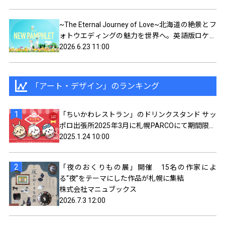
~The Eternal Journey of Love~北海道の絶景とフ
ォトウエディングの魅力を世界へ。英語版ロケー
ションフォトパンフレットが新登場。
2026.6.23 11:00
「アート・デザイン」のランキング
「ちいかわレストラン」のドリンクスタンド サッ
ポロ出張所2025年3月に札幌PARCOにて期間限定
で開催決定!!「ちいかわレストラングッズショッ
2025.1.24 10:00
プ」同時開催！
「夜のおくりもの展」開催 15名の作家によ
る“夜”をテーマにした作品が札幌に集結
株式会社マニュブックス
2026.7.3 12:00