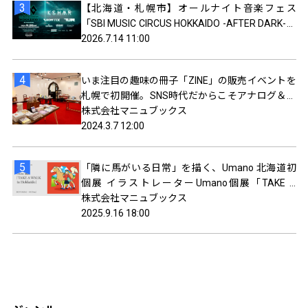
【北海道・札幌市】オールナイト音楽フェス
「SBI MUSIC CIRCUS HOKKAIDO -AFTER DARK-」
出演者フルラインナップ発表のお知らせ
2026.7.14 11:00
いま注目の趣味の冊子「ZINE」の販売イベントを
札幌で初開催。SNS時代だからこそアナログ＆手
作りが面白い！
株式会社マニュブックス
2024.3.7 12:00
「隣に馬がいる日常」を描く、Umano 北海道初
個展 イラストレーターUmano個展「TAKE A
WALK in Hokkaido」を開催
株式会社マニュブックス
2025.9.16 18:00