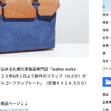
IT
技術
美容
地域
文具
金融
食
社会
ファ
る札幌の革製品専門店「leather works
」は、２０２３年6月１日より新作のフラップ（かぶせ）が
ルゴーフラップトート」（定価￥３２４,５００）
商品
企業情
」商品ページ↓↓
p/?pid=174573275
人物