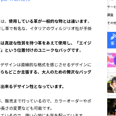
サー
調査
」は、
使用している革が一般的な物とは違います
。
その
鞣し革で有名な、イタリアのヴィルジリオ社が手掛
とは真逆な性質を持つ革をあえて使用し、「エイジ
事
グ」という位置付けのユニークなバッグです
。
、デザインは直線的な格式を感じさせるデザインに
がらもどこか主張する、大人のための贅沢なバッグ
用出来るデザイン性となっています。
作、販売まで行っているので、カラーオーダーやポ
の長さの変更なども可能です。
しているので、使い心地にも気を配っています。