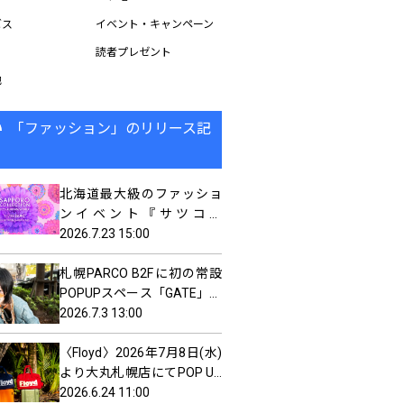
ビス
イベント・キャンペーン
読者プレゼント
他
「ファッション」のリリース記
北海道最大級のファッショ
ンイベント『サツコレ
2026AW』2026年11月22日
2026.7.23 15:00
(日)開催！第1弾出演者に井
札幌PARCO B2Fに初の常設
本彩花や川口ゆりな、鶴嶋
POPUPスペース「GATE」が
乃愛、中野恵那ら豪華メン
オープン
2026.7.3 13:00
バーが決定！
〈Floyd〉2026年7月8日(水)
より大丸札幌店にてPOP UP
SHOPを期間限定オープン
2026.6.24 11:00