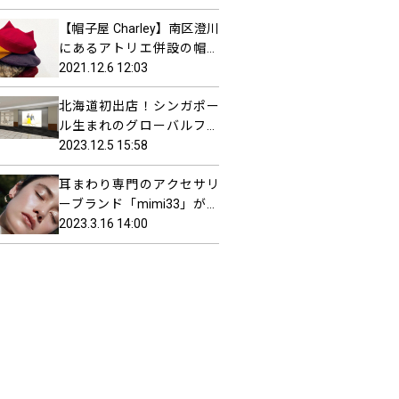
(木)NEW OPEN！
【帽子屋 Charley】南区澄川
にあるアトリエ併設の帽子
屋！サイズが合わない場合
2021.12.6 12:03
は“カスタムオーダー”も
北海道初出店！シンガポー
ル生まれのグローバルファ
ッションブランド
2023.12.5 15:58
「CHARLES & KEITH(チャー
耳まわり専門のアクセサリ
ルズ＆キース)」がさっぽろ
ーブランド「mimi33」が札
地下街にオープン
幌ステラプレイスにオープ
2023.3.16 14:00
ン