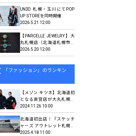
UN3D. 札幌・玉川にてPOP
UP STOREを同時開催
2026.5.21 12:00
【PARCELLE JEWELRY】大
丸札幌店（北海道札幌市）
で POP UP SHOP を開催
2026.5.20 12:00
「ファッション」のランキン
【メゾン キツネ】北海道初
となる直営店が大丸札幌店
にオープン
2024.11.26 10:00
北海道初出店！『スケッチ
ャーズ アウトレット札幌上
野幌店』2025年4月24日
2025.4.18 11:00