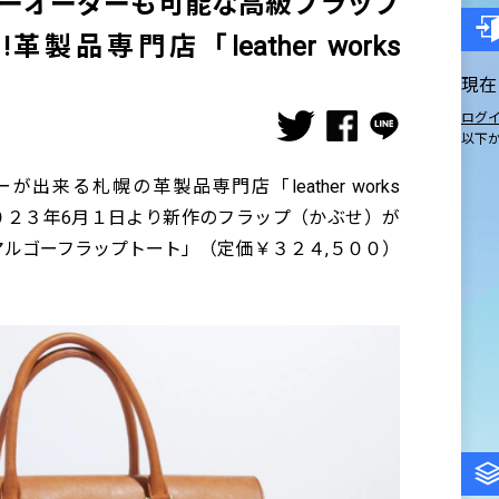
ーオーダーも可能な高級フラップ
品専門店「leather works
現在
ログ
以下
来る札幌の革製品専門店「leather works
」は、２０２３年6月１日より新作のフラップ（かぶせ）が
ルゴーフラップトート」（定価￥３２４,５００）