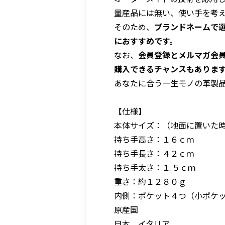
量産品には無い、使い手を考
そのため、
ブランドネームで
におすすめです。
なお、
会員登録とメルマガ会
購入できるチャンスもありま
あなたに合う一生モノの革製
【仕様】
本体サイズ：（地面に置いた時
持ち手高さ：１６ｃｍ
持ち手長さ：４２ｃｍ
持ち手太さ：１.５ｃｍ
重さ：約１２８０ｇ
内側：ポケット４つ（小ポケッ
原産国
日本、イタリア