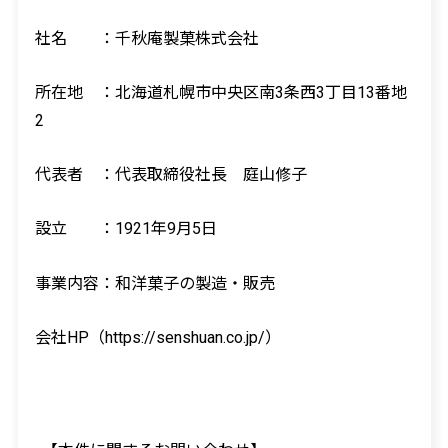
社名 ：千秋庵製菓株式会社
所在地 ：北海道札幌市中央区南
3
条西
3
丁目
13
番地
2
代表者 ：代表取締役社長 庭山修子
設立 ：
1921
年
9
月
5
日
事業内容：和洋菓子の製造・販売
会社
HP
（
https://senshuan.co.jp/
）