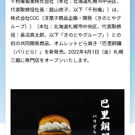
千秋庵製菓株式会社（本社：北海道札幌市中央区、
代表取締役社長：庭山修子、以下「千秋庵」）は、
株式会社
COC
（洋菓子商品企画・開発（きのとやグ
ループ））（本社：北海道札幌市中央区、代表取締
役：長沼真太郎、以下「きのとやグループ」）との
初の共同開発商品、オムレットどら焼き「巴里銅鑼
（パリどら）」を新発売。
2022
年
4
月
1
日（金）札幌
三越に専門店をオープンいたします。