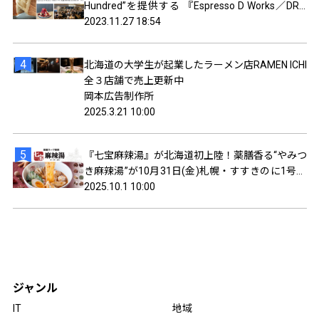
Hundred”を提供する 『Espresso D Works／DRA
セブン ココノ ススキノ(札幌)』がオープン！
2023.11.27 18:54
北海道の大学生が起業したラーメン店RAMEN ICHI
全３店舗で売上更新中
岡本広告制作所
2025.3.21 10:00
『七宝麻辣湯』が北海道初上陸！薬膳香る“やみつ
き麻辣湯”が10月31日(金)札幌・すすきのに1号店
オープン、札幌市内で全3店舗を順次展開へ。オ
2025.10.1 10:00
ープンキャンペーンは全品半額！
ジャンル
IT
地域