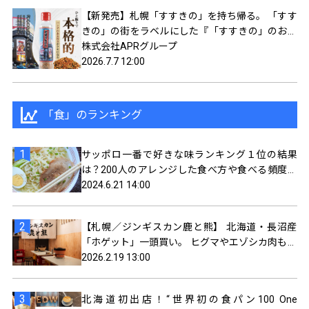
【新発売】札幌「すすきの」を持ち帰る。 「すす
きの」の街をラベルにした『「すすきの」のおみ
やげ 七味にんにく』が誕生
株式会社APRグループ
2026.7.7 12:00
「食」のランキング
サッポロ一番で好きな味ランキング１位の結果
は？200人のアレンジした食べ方や食べる頻度を
聞いてみました
2024.6.21 14:00
【札幌／ジンギスカン鹿と熊】 北海道・長沼産
「ホゲット」一頭買い。 ヒグマやエゾシカ肉も食
べられるジンギスカン屋オープン。
2026.2.19 13:00
北海道初出店！“世界初の食パン100 One