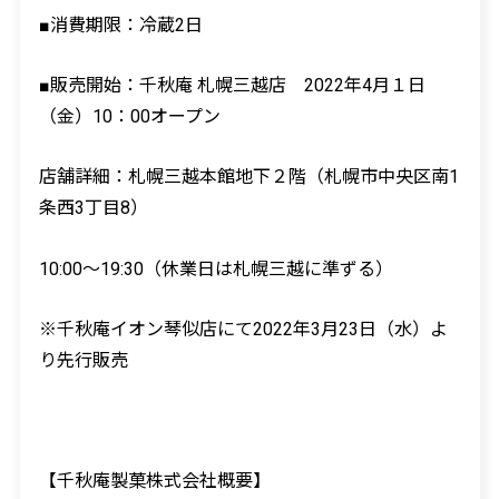
■消費期限：冷蔵
2
日
■販売開始：千秋庵 札幌三越店
2022
年
4
月１日
（金）
10
：
00
オープン
店舗詳細：札幌三越本館地下２階（札幌市中央区南
1
条西
3
丁目
8
）
10:00～
19:30
（休業日は札幌三越に準ずる）
※千秋庵イオン琴似店にて
2022
年
3
月
23
日（水）よ
り先行販売
【千秋庵製菓株式会社概要】