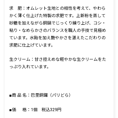
求 肥：オムレット生地との相性を考えて、やわら
かく薄く仕上げた特製の求肥です。上新粉を蒸して
砂糖を加えながら銅鍋でじっくり練り上げ、コシ・
粘り・なめらかさのバランスを職人の手技で見極め
ています。水飴を加え艶やかさを湛えたこだわりの
求肥に仕上げています。
生クリーム：甘さ控えめな軽やかな生クリームをた
っぷり入れています。
■商 品 名：巴里銅鑼（パリどら）
■価 格：
1
個 税込
329
円