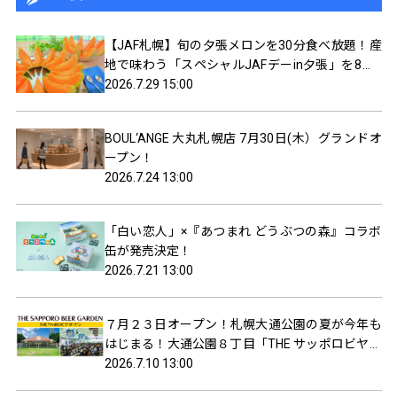
【JAF札幌】旬の夕張メロンを30分食べ放題！産
地で味わう「スペシャルJAFデーin夕張」を8月8
日（土）開催
2026.7.29 15:00
BOUL‘ANGE 大丸札幌店 7月30日(木）グランドオ
ープン！
2026.7.24 13:00
「白い恋人」×『あつまれ どうぶつの森』コラボ
缶が発売決定！
2026.7.21 13:00
７月２３日オープン！札幌大通公園の夏が今年も
はじまる！大通公園８丁目「THE サッポロビヤガ
ーデン」
2026.7.10 13:00