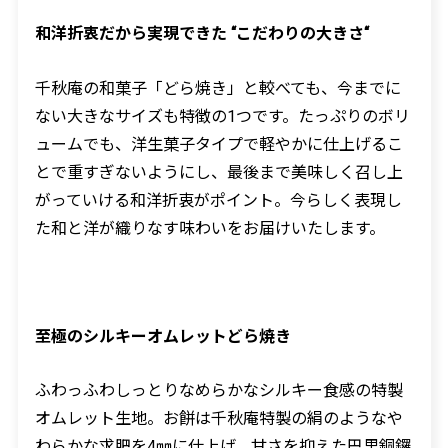
和洋折衷だから実現できた “こだわりの大きさ“
千秋庵の和菓子「どら焼き」と較べても、今までに
ない大きなサイズも特徴の
1
つです。たっぷりのボリ
ュームでも、洋生菓子タイプで軽やかに仕上げるこ
とで重すぎないようにし、最後まで美味しく召し上
がっていける和洋折衷がポイント。今らしく表現し
た和と洋が織りなす味わいをお届けいたします。
至極のシルキーオムレットどら焼き
ふわっふわしっとりなめらかなシルキー食感の特製
オムレット生地。お餅は千秋庵特製の絹のようなや
わらかな求肥を
4
㎜に仕上げ、甘さを抑えた巴里銅鑼