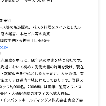
ンを集めた 「ラーメンの世界」
橋 泰行
ソース等の製造販売、パスタ料理をメインとしたレ
ド店の経営、本社ビル等の賃貸
1 福岡市中央区天神三丁目4番5号
co.jp/
要
売業務を中心に、60年余の歴史を持つ会社です。
北海道において初めて労働大臣の許可を受け、現在
食・試飲販売を中心とした人材紹介、人材派遣、業
対応エリアは道内全域にわたっております。登録ス
タッフ約900名。2006年には函館に道南オフィス
市中央区・大通駅直結のオフィスへ拡大移転。
 （インパクトホールディングス株式会社 完全子会