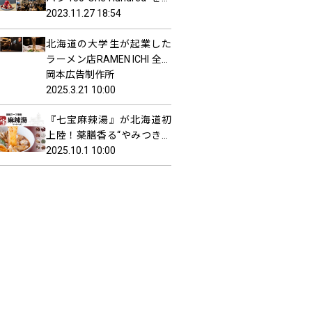
供する 『Espresso D Works
2023.11.27 18:54
／DRAセブン ココノ ススキ
北海道の大学生が起業した
ノ(札幌)』がオープン！
ラーメン店RAMEN ICHI 全３
店舗で売上更新中
岡本広告制作所
2025.3.21 10:00
『七宝麻辣湯』が北海道初
上陸！薬膳香る“やみつき麻
辣湯”が10月31日(金)札幌・
2025.10.1 10:00
すすきのに1号店オープン、
札幌市内で全3店舗を順次展
開へ。オープンキャンペー
ンは全品半額！