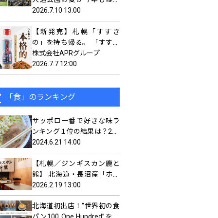
まる！大通公園８丁目「THE
2026.7.10 13:00
サッポロビヤガーデン」
【新発売】札幌「すすき
の」を持ち帰る。 「すすき
の」の街をラベルにした
株式会社APRグループ
『「すすきの」のおみやげ
2026.7.7 12:00
七味にんにく』が誕生
「食」のランキング
サッポロ一番で好きな味ラ
ンキング１位の結果は？200
人のアレンジした食べ方や
2024.6.21 14:00
食べる頻度を聞いてみまし
【札幌／ジンギスカン鹿と
た
熊】 北海道・長沼産「ホゲ
ット」一頭買い。 ヒグマや
2026.2.19 13:00
エゾシカ肉も食べられるジ
北海道初出店！“世界初の食
ンギスカン屋オープン。
パン100 One Hundred”を提