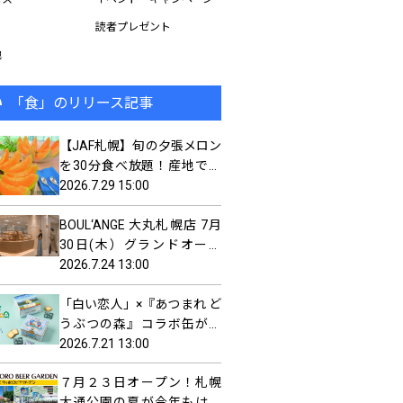
読者プレゼント
他
「食」のリリース記事
【JAF札幌】旬の夕張メロン
を30分食べ放題！産地で味
わう「スペシャルJAFデーin
2026.7.29 15:00
夕張」を8月8日（土）開催
BOUL‘ANGE 大丸札幌店 7月
30日(木）グランドオープ
ン！
2026.7.24 13:00
「白い恋人」×『あつまれ ど
うぶつの森』コラボ缶が発
売決定！
2026.7.21 13:00
７月２３日オープン！札幌
大通公園の夏が今年もはじ