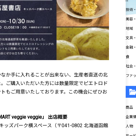
IT
技術
美容
地域
文具
金融
食
社会
なか手に入れることが出来ない、生産者直送の北
ファ
た。ご購入いただいた方には数量限定でピエトロド
ントもご用意いたしております。この機会にぜひお
商品
T veggie veggie」 出店概要
企業情
キッズパーク横スペース（〒041-0802 北海道函館
人物
サー