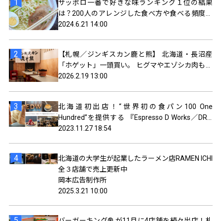
サッポロ一番で好きな味ランキング１位の結果
は？200人のアレンジした食べ方や食べる頻度を
聞いてみました
2024.6.21 14:00
【札幌／ジンギスカン鹿と熊】 北海道・長沼産
「ホゲット」一頭買い。 ヒグマやエゾシカ肉も食
べられるジンギスカン屋オープン。
2026.2.19 13:00
北海道初出店！“世界初の食パン100 One
Hundred”を提供する 『Espresso D Works／DRA
セブン ココノ ススキノ(札幌)』がオープン！
2023.11.27 18:54
北海道の大学生が起業したラーメン店RAMEN ICHI
全３店舗で売上更新中
岡本広告制作所
2025.3.21 10:00
バーガーキング® が11月に4店舗を続々出店！札