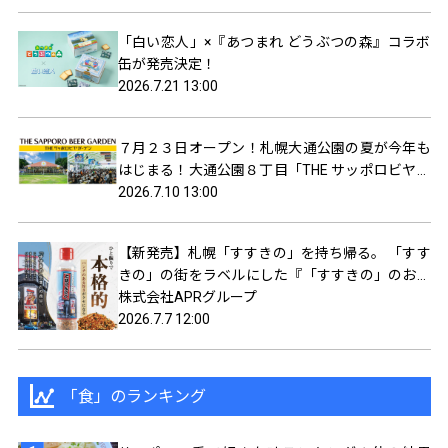
「白い恋人」×『あつまれ どうぶつの森』コラボ
缶が発売決定！
2026.7.21 13:00
７月２３日オープン！札幌大通公園の夏が今年も
はじまる！大通公園８丁目「THE サッポロビヤガ
ーデン」
2026.7.10 13:00
【新発売】札幌「すすきの」を持ち帰る。 「すす
きの」の街をラベルにした『「すすきの」のおみ
やげ 七味にんにく』が誕生
株式会社APRグループ
2026.7.7 12:00
「食」のランキング