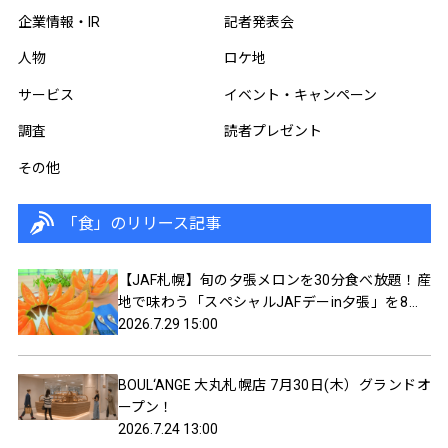
企業情報・IR
記者発表会
人物
ロケ地
サービス
イベント・キャンペーン
調査
読者プレゼント
その他
「食」のリリース記事
【JAF札幌】旬の夕張メロンを30分食べ放題！産
地で味わう「スペシャルJAFデーin夕張」を8月8
日（土）開催
2026.7.29 15:00
BOUL‘ANGE 大丸札幌店 7月30日(木）グランドオ
ープン！
2026.7.24 13:00