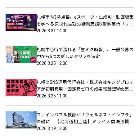
札幌市内3拠点目。eスポーツ・生成AI・動画編集
を学べる次世代型就労継続支援B型事業所「リバ
イブ札幌麻生」2026年4月1日オープン。
2026.3.31 14:00
札幌中心街で流れる「雪ミク時報」、一般公募の
中から5つの新しいセリフを決定！
2026.3.25 12:00
札幌のSNS運用代行会社・株式会社キングプロテ
アが初期費用・固定費ゼロの成果報酬型Web集客
サービス「グロースシェア」を提供開始
2026.3.25 11:00
ファインバブル技術が「ウェルネス・インフラ」
の礎に 【北海道初上陸】ミライ人間洗濯機を
「エスコンフィールドHOKKAIDO ホテル北広島前
2026.3.19 12:00
駅」のサウナに導入