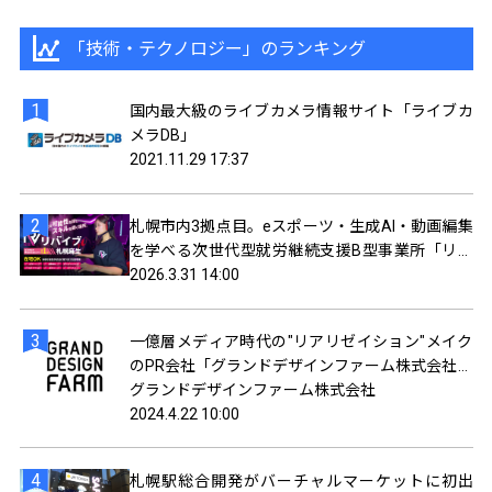
「技術・テクノロジー」のランキング
国内最大級のライブカメラ情報サイト「ライブカ
メラDB」
2021.11.29 17:37
札幌市内3拠点目。eスポーツ・生成AI・動画編集
を学べる次世代型就労継続支援B型事業所「リバ
イブ札幌麻生」2026年4月1日オープン。
2026.3.31 14:00
一億層メディア時代の″リアリゼイション″メイク
のPR会社「グランドデザインファーム株式会社」
設立のお知らせ。
グランドデザインファーム株式会社
2024.4.22 10:00
札幌駅総合開発がバーチャルマーケットに初出