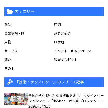
カテゴリー
商品
店舗
企業情報・IR
記者発表会
人物
ロケ地
サービス
イベント・キャンペーン
調査
読者プレゼント
その他
「技術・テクノロジー」のリリース記事
全国から札幌へ新たな挑戦を創出 大型イノベー
ションフェス「NoMaps」が共創プロジェクトを
募集
2026.4.6 13:00