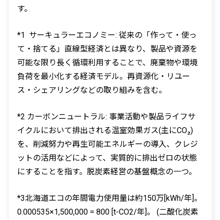
す。
*1 サーキュラーエコノミー: 従来の「作って・使っ
て・捨てる」直線型経済とは異なり、製品や資源を
可能な限り長く循環利用することで、廃棄物や環境
負荷を最小化する経済モデル。再資源化・リユー
ス・シェアリングなどの取り組みを含む。
*2 カーボンニュートラル: 事業活動や製品ライフサ
イクルにおいて排出される温室効果ガス(主にCO₂)
を、削減努力や再生可能エネルギーの導入、クレジ
ットの活用などによって、実質的に排出ゼロの状態
にすることを指す。脱炭素経営の基盤概念の一つ。
*3北海道エコの年間電力使用量は約150万[kWh/年]。
0.000535×1,500,000 = 800 [t-CO2/年]。 (二酸化炭素