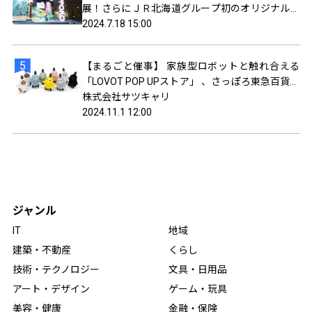
展！さらにＪＲ北海道グループ初のオリジナルメ
タバース空間をVket Cloudで構築し、地域活性化
2024.7.18 15:00
を推進
【まるごと催事】 家族型ロボットと触れ合える
「LOVOT POP UPストア」 、さっぽろ東急百貨店
にて11月21日（木）より期間限定オープン
株式会社サツキャリ
2024.11.1 12:00
ジャンル
IT
地域
建築・不動産
くらし
技術・テクノロジー
文具・日用品
アート・デザイン
ゲーム・玩具
美容・健康
金融・保険