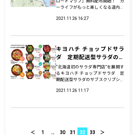
道内情報が満載！
ロードマップ」無料配布開始！ カ
ーライフがもっと楽しくなる道内情
報が満載！ クリプトン・フューチ
2021.11.26 16:27
ャー・メディア株式会社（本社：北
海道札幌市、代表取締役：伊藤博
之、以下クリプトン）は、2021年1
1月より、北海道エネルギー株式会
社のサービスステーシ...
キヨハチ チョップドサラ
ダ 定期配送型サラダのサ
ブスクリプションサービス
“北海道初のサラダ専門店”を展開す
を開始
るキヨハチ チョップドサラダ 定
期配送型サラダのサブスクリプショ
ンサービス「キヨハチ サブスク サ
2021.11.26 11:17
ラダ」を2021年11月26日(金)より
開始 北海道初のサラダ専門店キ
ヨハチ チョップドサラダを運営す
る、株式会社野菜のさくら屋（本
社：北海...
＜
1
…
30
31
32
33
＞