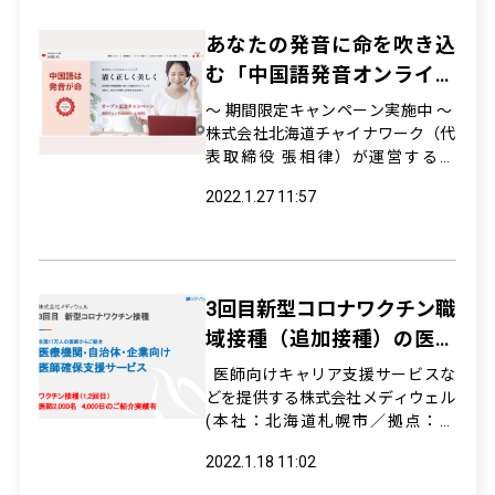
て、SNSやYouTubeも新たに開設
し、それぞれの特色...
あなたの発音に命を吹き込
む「中国語発音オンライン
道場HIBIKI」がグランドオ
〜 期間限定キャンペーン実施中 〜
ープン
株式会社北海道チャイナワーク（代
表取締役 張相律）が運営する、
「中国語発音オンライン道場HIBIK
2022.1.27 11:57
I」がグランドオープン致しまし
た。20年間の中国語教育で培った発
音のトレーニング方法で、皆さんの
発音に命を吹き込みます。 URL：
https://www.g...
3回目新型コロナワクチン職
域接種（追加接種）の医師
確保支援サービス拡充のお
医師向けキャリア支援サービスな
知らせ
どを提供する株式会社メディウェル
(本社：北海道札幌市／拠点：仙
台、東京、名古屋、大阪、広島、福
2022.1.18 11:02
岡)は、3回目の新型コロナワクチン
接種（追加接種）に際し、医療機