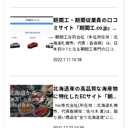
関・市区町村・企業向けのワクチン
接種医師の紹介サービスを拡充いた
します。 株式会社メディウェルでは
期間工・期間従業員の口コ
1回...
ミサイト「期間工.co.jp」を
オープン
期間工合同会社（本社所在地：北
海道札幌市、代表：森直樹）は、日
本初※1となる期間工専門の口コミ
サイト「期間工.co.jp（kikankou.co.j
2022.1.11 10:38
p）（https://kikankou.co.jp/）、以
下『期間工.co.jp』」をオープンし
ましたのでお知らせします。 ...
北海道産の高品質な海産物
に特化したECサイト「朝市
赤レンガ」がオープン！
hoi株式会社(所在地：北海道札幌
市、代表取締役：佐々木 寛)は、取
り扱い商品を”全て北海道産”にこだ
わった海産物を販売するオンライン