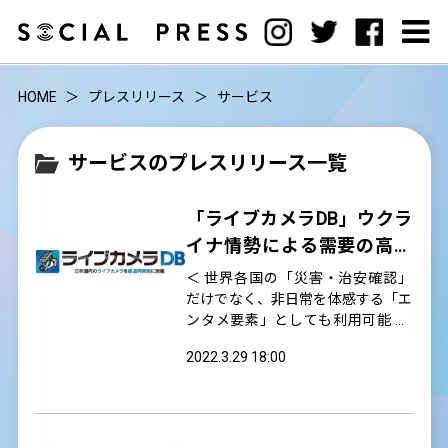
HOME
プレスリリース
サービス
サービスのプレスリリース一覧
「ライブカメラDB」ウクラ
イナ情勢による需要の高ま
りを受け、世界92カ国・69
＜ 世界各国の「災害・治安確認」
0台のライブカメラ掲載を開
だけでなく、非日常を体感する「エ
ンタメ要素」としても利用可能 ＞
始
株式会社ゼタセグメント（北海道札
2022.3.29 18:00
幌市）が運営する国内最大級（※
1）のライブカメラまとめサイト
「ライブカメラDB」は、ウクライ
ナ情勢の不安定化による需要の高ま
りを背景に、ラインナップとして