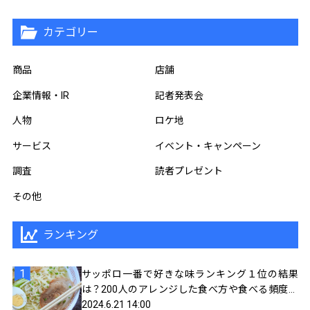
カテゴリー
商品
店舗
企業情報・IR
記者発表会
人物
ロケ地
サービス
イベント・キャンペーン
調査
読者プレゼント
その他
ランキング
サッポロ一番で好きな味ランキング１位の結果
は？200人のアレンジした食べ方や食べる頻度を
聞いてみました
2024.6.21 14:00