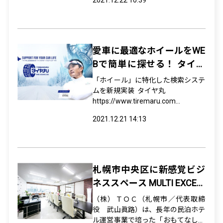
2021.12.22 10:39
「朝市赤レンガ（アサイチアカレン
ガ）」の提供を本日より開始しま
す。「朝市赤レンガ」では、札幌の
高級料亭に卸していた食材を北海道
へ足を運ばずともご家庭で堪能す...
愛車に最適なホイールをWE
Bで簡単に探せる！ タイヤ
丸の『ホイール検索サービ
「ホイール」に特化した検索システ
ス』開始
ムを新規実装 タイヤ丸
https://www.tiremaru.com
運営：株式会社 海 PCやスマホから
2021.12.21 14:13
簡単にタイヤ・ホイールの購入と取
付予約ができる販売サイト『タイヤ
丸』を運営する株式会社 海（本
社：北海道札幌市、代表：宋 浩
哉）は、タイヤ丸サイト内に...
札幌市中央区に新感覚ビジ
ネススペース MULTI EXCE-R
ENTAL OFFICE（エクセ-レ
（株）ＴＯＣ（札幌市／代表取締
ンタルオフィス）OPEN
役 武山眞路）は、長年の民泊ホテ
ル運営事業で培った「おもてなしの