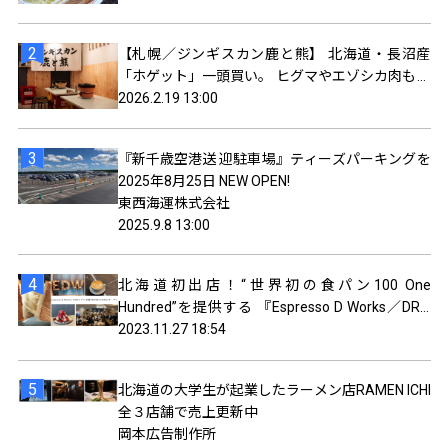
【札幌／ジンギスカン鹿と熊】 北海道・長沼産
「ホゲット」一頭買い。 ヒグマやエゾシカ肉も食
べられるジンギスカン屋オープン。
2026.2.19 13:00
『新千歳空港送 迎駐車場』ティーズパーキングを
2025年8月25日 NEW OPEN!
東西海運株式会社
2025.9.8 13:00
北海道初出店！“世界初の食パン100 One
Hundred”を提供する 『Espresso D Works／DRA
セブン ココノ ススキノ(札幌)』がオープン！
2023.11.27 18:54
北海道の大学生が起業したラーメン店RAMEN ICHI
全３店舗で売上更新中
岡本広告制作所