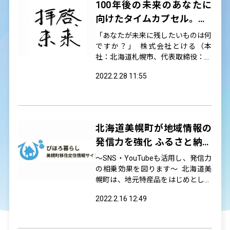
100年後の未来のあなたに
「世界各...
向けたタイムカプセル。We
bメディア「拝啓、未来」が
「あなたが未来に残したいものは何
公開
ですか？」 株式会社とける（本
社：北海道札幌市、代表取締役：柴
田涼平、以下「弊社」）は、100年
2022.2.28 11:55
後の未来に向けたインタビューメデ
ィア「拝啓、未来」（https://mirai.t
okeru.link/）をオープンいたしまし
た。「拝啓、未来」は、弊社の理念
（「あ...
北海道美幌町が地域情報の
発信力を強化 ふるさと納税
と移住定住情報の特設サイ
～SNS・YouTubeも活用し、発信力
トオープン
の相乗効果を図ります～ 北海道美
幌町は、地元特産品をはじめとした
美幌町の魅力を伝えるサイト「美幌
2022.2.16 12:49
町ふるさと納税応援サイト」と「美
幌町移住定住情報サイト」を2021
年5月1日に開設いたします。 併せ