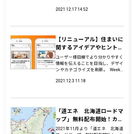
心」を備えた新感覚のビジネス拠点
2021.12.17 14:52
を札幌市中央区にオープンしまし
た。地下鉄から徒歩5分、狸小路商
店街から徒歩1分の好立地で、中央
区役所から徒歩3分、裁判所から徒
歩10分と主要官公庁へのアクセスも
【リニューアル】住まいに
便利です...
関するアイデアやヒントを
発信するサイト「W&M JOU
ユーザー様目線でより分かりやすく
RNAL（ウィークリー＆マン
情報を伝えることを目指し、デザイ
ンやカテゴライズを刷新。 Weekly
スリー ジャーナル）」
＆Monthly株式会社（本社:北海道札
2021.12.3 11:18
幌市北区、代表取締役:黒木 健次
郎）は、全国のウィークリー・マン
スリーマンションの検索サイト「W
&M（ウィークリー&マンスリー）」
（h...
「道エネ 北海道ロードマ
ップ」無料配布開始！カー
ライフがもっと楽しくなる
2021年11月より「道エネ 北海道