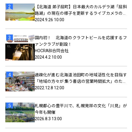
【北海道 弟子屈町】日本最大のカルデラ湖「屈斜
路湖」の現在の様子を更新するライブカメラの配
信を開始しました。
2024.9.26 10:00
国内初！ 北海道のクラフトビールを応援するフ
ァンクラブが創設！
HOCRABI合同会社
2024.4.2 10:00
過疎化が進む北海道池田町の地域活性化を目指す
「地域の方々が 集う書店の営業時間拡大」のため
のクラウドファンディングを実施中
2022.12.8 12:00
札幌都心の豊平川で、札幌発祥の文化「川見」が
今年も開催
2026.8.3 13:00