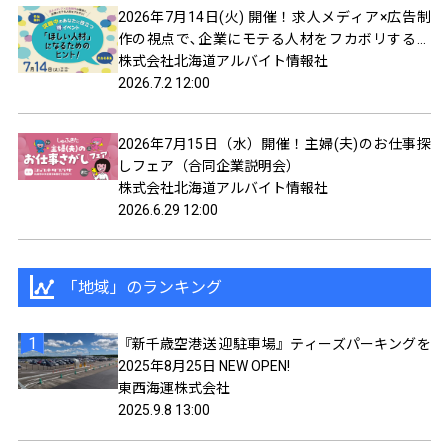
2026年7月14日(火) 開催！求人メディア×広告制
作の視点で､企業にモテる人材をフカボリするト
ークイベント！
株式会社北海道アルバイト情報社
2026.7.2 12:00
2026年7月15日（水）開催！主婦(夫)のお仕事探
しフェア（合同企業説明会）
株式会社北海道アルバイト情報社
2026.6.29 12:00
「地域」のランキング
『新千歳空港送 迎駐車場』ティーズパーキングを
2025年8月25日 NEW OPEN!
東西海運株式会社
2025.9.8 13:00