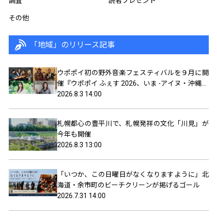
調査
読者プレゼント
その他
「地域」のリリース記事
ウポポイ初の野外音楽フェスティバルを９月に開
催『ウポポイ ふぇす 2026、いま -アイヌ・沖縄・
奄美がつながる-』
2026.8.3 14:00
札幌都心の豊平川で、札幌発祥の文化「川見」が
今年も開催
2026.8.3 13:00
「いつか、この日曜日がなくなりますように」北
海道・余市町のビーチクリーンが掲げるゴール
2026.7.31 14:00