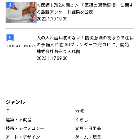
＜医師1,792人調査＞ 「医師の通勤事情」に関す
る最新アンケート結果を公表
2022.1.19 10:09
人の入れ歯は使えない！防災意識の高まりで注目
の予備入れ歯 3Dプリンターで完コピに。開始か
ら500個突破！
株式会社お守り入れ歯
2023.1.17 09:00
ジャンル
IT
地域
建築・不動産
くらし
技術・テクノロジー
文具・日用品
アート・デザイン
ゲーム・玩具