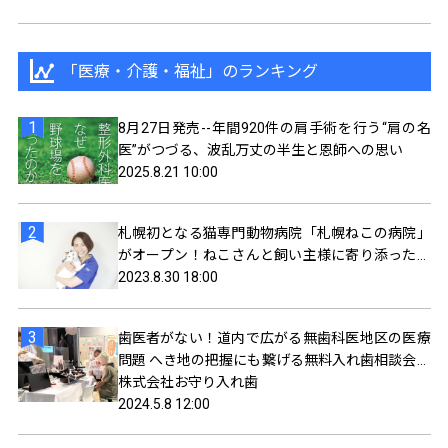
「医療・介護・福祉」のランキング
8月27日発売--年間920件の肩手術を行う“肩の名
医”がつづる、波乱万丈の半生と恩師への思い
2025.8.21 10:00
札幌初となる猫専門動物病院「札幌ねこの病院」
がオープン！ねこさんと飼い主様に寄り添ったサ
ービスを提供
2023.8.30 18:00
歯医者がない！道内で広がる無歯科医地区の医療
問題 へき地の把握にも繋げる無料入れ歯相談会、
5/12（日）に札幌で開催
株式会社お守り入れ歯
2024.5.8 12:00