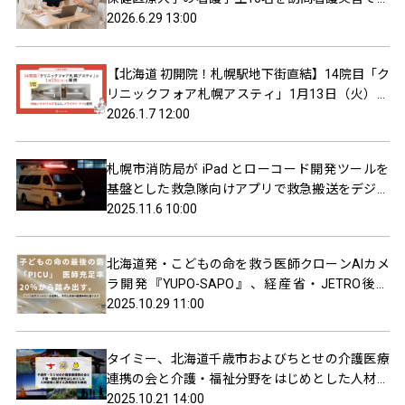
け入れ
2026.6.29 13:00
【北海道 初開院！札幌駅地下街直結】14院目「ク
リニックフォア札幌アスティ」1月13日（火）に
開院
2026.1.7 12:00
札幌市消防局が iPad とローコード開発ツールを
基盤とした救急隊向けアプリで救急搬送をデジタ
ル化
2025.11.6 10:00
北海道発・こどもの命を救う医師クローンAIカメ
ラ開発『YUPO-SAPO』、経産省・JETRO後援
「始動ネクストイノベーター」第2ステージ進出
2025.10.29 11:00
タイミー、北海道千歳市およびちとせの介護医療
連携の会と介護・福祉分野をはじめとした人材確
保に関する連携協定を締結
2025.10.21 14:00