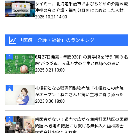
タイミー、北海道千歳市およびちとせの介護医療
連携の会と介護・福祉分野をはじめとした人材確
保に関する連携協定を締結
2025.10.21 14:00
「医療・介護・福祉」のランキング
8月27日発売--年間920件の肩手術を行う“肩の名
医”がつづる、波乱万丈の半生と恩師への思い
2025.8.21 10:00
札幌初となる猫専門動物病院「札幌ねこの病院」
がオープン！ねこさんと飼い主様に寄り添ったサ
ービスを提供
2023.8.30 18:00
歯医者がない！道内で広がる無歯科医地区の医療
問題 へき地の把握にも繋げる無料入れ歯相談会、
5/12（日）に札幌で開催
株式会社お守り入れ歯