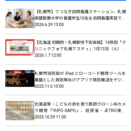
【札幌市】てつなぎ訪問看護ステーション、札幌
保健医療大学の看護学生10名を訪問看護実習で受
け入れ
2026.6.29 13:00
【北海道 初開院！札幌駅地下街直結】14院目「ク
リニックフォア札幌アスティ」1月13日（火）に
開院
2026.1.7 12:00
札幌市消防局が iPad とローコード開発ツールを
基盤とした救急隊向けアプリで救急搬送をデジタ
ル化
2025.11.6 10:00
北海道発・こどもの命を救う医師クローンAIカメ
ラ開発『YUPO-SAPO』、経産省・JETRO後援
「始動ネクストイノベーター」第2ステージ進出
2025.10.29 11:00