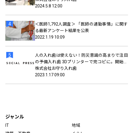
2024.5.8 12:00
＜医師1,792人調査＞ 「医師の通勤事情」に関す
る最新アンケート結果を公表
2022.1.19 10:09
人の入れ歯は使えない！防災意識の高まりで注目
の予備入れ歯 3Dプリンターで完コピに。開始か
ら500個突破！
株式会社お守り入れ歯
2023.1.17 09:00
ジャンル
IT
地域