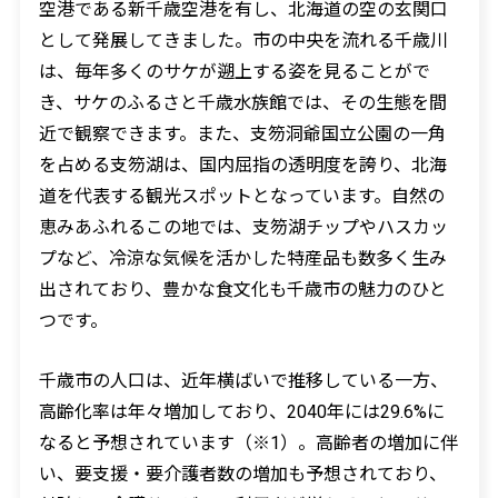
空港である新千歳空港を有し、北海道の空の玄関口
として発展してきました。市の中央を流れる千歳川
は、毎年多くのサケが遡上する姿を見ることがで
き、サケのふるさと千歳水族館では、その生態を間
近で観察できます。また、支笏洞爺国立公園の一角
を占める支笏湖は、国内屈指の透明度を誇り、北海
道を代表する観光スポットとなっています。自然の
恵みあふれるこの地では、支笏湖チップやハスカッ
プなど、冷涼な気候を活かした特産品も数多く生み
出されており、豊かな食文化も千歳市の魅力のひと
つです。
千歳市の人口は、近年横ばいで推移している一方、
高齢化率は年々増加しており、2040年には29.6%に
なると予想されています（※1）。高齢者の増加に伴
い、要支援・要介護者数の増加も予想されており、