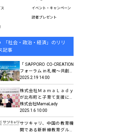
ビス
イベント・キャンペーン
読者プレゼント
他
「社会・政治・経済」のリリ
ス記事
「SAPPORO CO-CREATION
フォーラム in 札幌～共創事
例から広がる、新たな可能
2025.2.19 14:00
性の扉～」を開催します！
株式会社ＭａｍａＬａｄｙ
が比布町と子育て支援に係
る連携協定を締結
株式会社MamaLady
2025.1.6 10:00
サツキャリ、中国の教育機
関である新幹線教育グルー