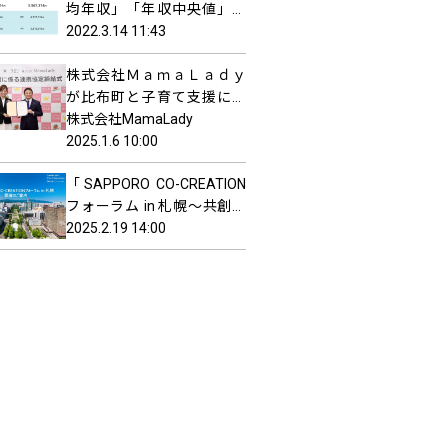
均年収」「年収中央値」を
調査
2022.3.14 11:43
株式会社ＭａｍａＬａｄｙ
が比布町と子育て支援に係
る連携協定を締結
株式会社MamaLady
2025.1.6 10:00
「SAPPORO CO-CREATION
フォーラム in 札幌～共創事
例から広がる、新たな可能
2025.2.19 14:00
性の扉～」を開催します！