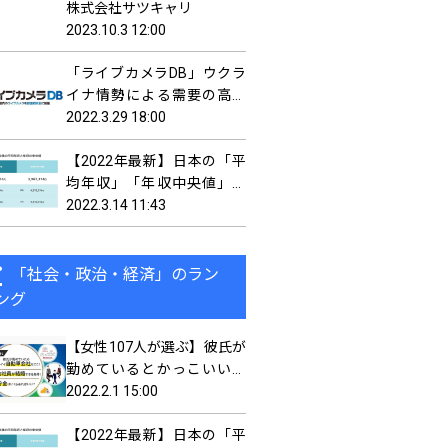
プと業務提携
株式会社サツキャリ
2023.10.3 12:00
「ライブカメラDB」ウクラ
イナ情勢による需要の高ま
りを受け、世界92カ国・690
2022.3.29 18:00
台のライブカメラ掲載を開
【2022年最新】日本の「平
始
均年収」「年収中央値」を
調査
2022.3.14 11:43
「社会・政治・経済」のラン
ング
【女性107人が選ぶ】彼氏が
勤めているとかっこいい自
動車メーカーランキング！
2022.2.1 15:00
【2022年最新】日本の「平