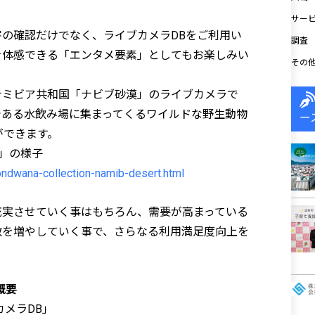
サー
の確認だけでなく、ライブカメラDBをご利用い
調査
を体感できる「エンタメ要素」としてもお楽しみい
その
ナミビア共和国「ナビブ砂漠」のライブカメラで
である水飲み場に集まってくるワイルドな野生動物
ー
ができます。
」の様子
ondwana-collection-namib-desert.html
充実させていく事はもちろん、需要が高まっている
数を増やしていく事で、さらなる利用満足度向上を
概要
カメラDB」