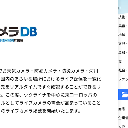
IT
技術
美容
地域
文具
金融
食
でお天気カメラ・防犯カメラ・防災カメラ・河川
社会
本国内のあらゆる場所におけるライブ配信を一覧化
ファ
信先をリアルタイムですぐ確認することができるサ
た。この度、ウクライナを中心に東ヨーロッパの
ールとしてライブカメラの需要が高まっていること
商品
」のライブカメラ掲載を開始いたします。
企業情
人物