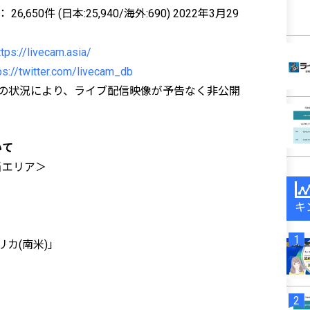
50件 (日本:25,940/海外:690) 2022年3月29
ttps://livecam.asia/
ps://twitter.com/livecam_db
の状況により、ライブ配信映像が予告なく非公開
いて
当エリア＞
キ
リカ(南米)」