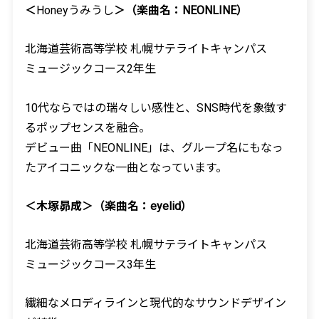
＜
Honey
うみうし
＞（楽曲名：
NEONLINE
）
北海道芸術高等学校 札幌サテライトキャンパス
ミュージックコース
2
年生
10
代ならではの瑞々しい感性と、
SNS
時代を象徴す
るポップセンスを融合。
デビュー曲「
NEONLINE
」は、グループ名にもなっ
たアイコニックな一曲となっています。
＜木塚昴成＞（楽曲名：
eyelid
）
北海道芸術高等学校 札幌サテライトキャンパス
ミュージックコース
3
年生
繊細なメロディラインと現代的なサウンドデザイン