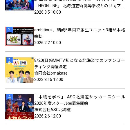
「NEON LINE」 北海道芸術高等学校との共同プロ
ジェクト！ 楽曲制作は現役高校生クリエイター
2026.3.5 10:00
ambitious、結成5年目で派生ユニット3組が本格
始動
2026.2.2 10:00
8/20(日)GMMTV初となる北海道でのファンミー
ティング開催決定
合同会社omakase
2023.8.15 12:00
「本物を学べ」 ASC北海道サッカースクール
2026年度スクール生募集開始
株式会社ASC北海道
2026.2.6 12:00