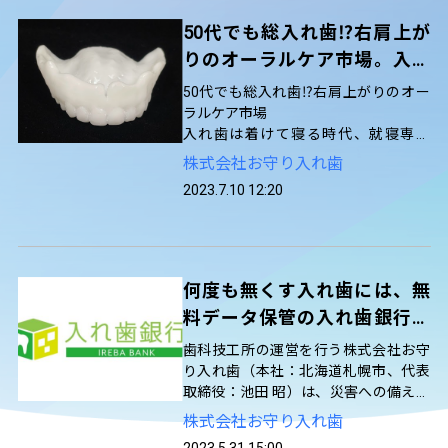
の高齢化や医院の市街地への偏りなど
による無歯科医地区の医療維持が問題
50代でも総入れ歯⁉右肩上が
となっている中、通院困難地区を把握
りのオーラルケア市場。入れ
することも目的の一つです。
歯は着けて寝る時代、就寝専
50代でも総入れ歯⁉右肩上がりのオー
用「おやすみ入れ歯」が製作
ラルケア市場
入れ歯は着けて寝る時代、就寝専用
数7倍に！
「おやすみ入れ歯」が製作数7倍に！
株式会社お守り入れ歯
2023.7.10 12:20
何度も無くす入れ歯には、無
料データ保管の入れ歯銀行で
備える
歯科技工所の運営を行う株式会社お守
り入れ歯（本社：北海道札幌市、代表
取締役：池田 昭）は、災害への備えと
して、入れ歯の無料データ保管サービ
株式会社お守り入れ歯
ス「入れ歯銀行」の全国展開を行って
2023.5.31 15:00