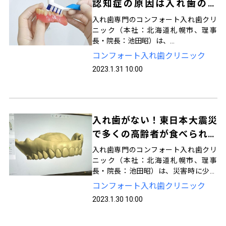
認知症の原因は入れ歯の汚
れ！？ 郵送でかんたん抗菌、
入れ歯専門のコンフォート入れ歯クリ
入れ歯に菌をつけない新習慣
ニック（本社：北海道札幌市、理事
長・院長：池田昭）は、
歯周病予防の取り組みとして、入れ歯
コンフォート入れ歯クリニック
に汚れや菌を付きにくくする抗菌処理
2023.1.31 10:00
サービスを行っています。2022年11月
1日より抗菌処理サービスの郵送受付を
開始しました。
入れ歯がない！東日本大震災
で多くの高齢者が食べられな
い状態に １ヶ月以上かかる新
入れ歯専門のコンフォート入れ歯クリ
入れ歯、データ保管で最短2日
ニック（本社：北海道札幌市、理事
長・院長：池田昭）は、災害時に少し
のお届けが可能に
でも早く入れ歯を届けられるように、
コンフォート入れ歯クリニック
総入れ歯データのクラウド保管をして
2023.1.30 10:00
います。2022年9月21日より東京日本
橋の協力歯科医院でも、データ保管受
付を正式にスタートしました。