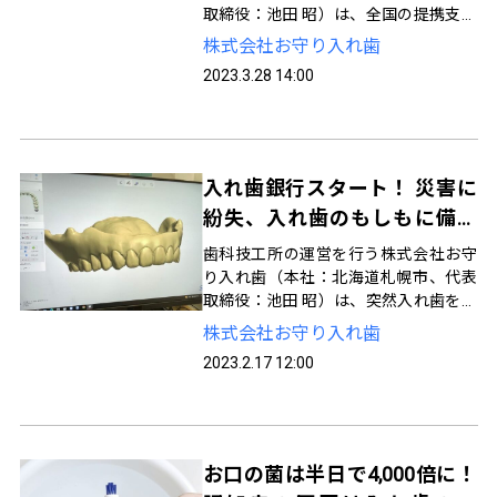
取締役：池田 昭）は、全国の提携支店
で入れ歯データを無料でクラウド保管
株式会社お守り入れ歯
をする、日本初の「入れ歯銀行」を20
2023.3.28 14:00
23年2月17日（金）よりスタートしま
した。わずか1ヶ月で北海道から沖縄ま
で9支店に増えています。
入れ歯銀行スタート！ 災害に
紛失、入れ歯のもしもに備え
てデータをクラウド保管
歯科技工所の運営を行う株式会社お守
り入れ歯（本社：北海道札幌市、代表
取締役：池田 昭）は、突然入れ歯を失
うリスクに備え、全国の最寄りの提携
株式会社お守り入れ歯
歯科医院で入れ歯の形状データを無料
2023.2.17 12:00
でクラウド保管できる「入れ歯銀行」
を2023年2月17日（金）よりスタート
しました。
お口の菌は半日で4,000倍に！