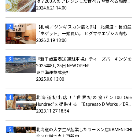
は？200人のアレンジした食べ方や食べる頻度を
聞いてみました
2024.6.21 14:00
【札幌／ジンギスカン鹿と熊】 北海道・長沼産
「ホゲット」一頭買い。 ヒグマやエゾシカ肉も食
べられるジンギスカン屋オープン。
2026.2.19 13:00
『新千歳空港送 迎駐車場』ティーズパーキングを
2025年8月25日 NEW OPEN!
東西海運株式会社
2025.9.8 13:00
北海道初出店！“世界初の食パン100 One
Hundred”を提供する 『Espresso D Works／DRA
セブン ココノ ススキノ(札幌)』がオープン！
2023.11.27 18:54
北海道の大学生が起業したラーメン店RAMEN ICHI
全３店舗で売上更新中