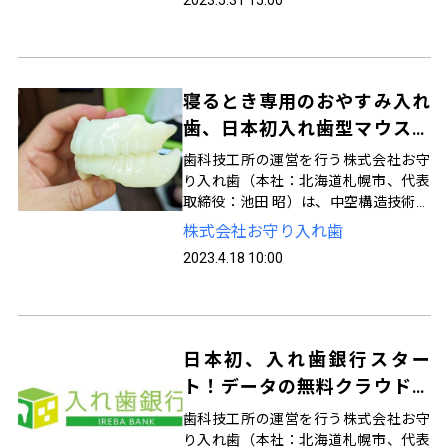
います。北海道岩見沢市のハタテ歯科
医院では2023年2月に入れ歯銀行を導
入し、積極的に進めています
寝るとき専用のおやすみ入れ
歯、日本初入れ歯型マウスピ
ースが特許取得
歯科技工所の運営を行う株式会社お守
り入れ歯（本社：北海道札幌市、代表
取締役：池田 昭）は、中空構造技術の
特許取得申請が承認されたことをお知
株式会社お守り入れ歯
らせいたします。当技工所は就寝用の
2023.4.18 10:00
予備入れ歯をデジタル製作して提携歯
科医院へ提供しております。
日本初、入れ歯銀行スター
ト！データの無料クラウド保
管
歯科技工所の運営を行う株式会社お守
り入れ歯（本社：北海道札幌市、代表