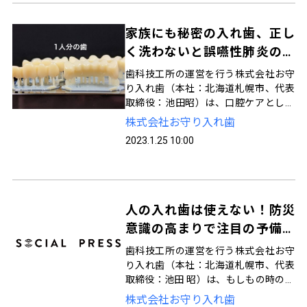
家族にも秘密の入れ歯、正し
く洗わないと誤嚥性肺炎の原
因に スペアのお守り入れ歯、
歯科技工所の運営を行う株式会社お守
開始から一年で500個突破！
り入れ歯（本社：北海道札幌市、代表
取締役：池田昭）は、口腔ケアとして
入れ歯を一晩しっかり洗浄できるよ
株式会社お守り入れ歯
う、スペアの入れ歯をデジタル製作し
2023.1.25 10:00
て提携歯科医院へ提供しています。202
1年9月に開始以来、製作数は500個を
突破しました。
人の入れ歯は使えない！防災
意識の高まりで注目の予備入
れ歯 3Dプリンターで完コピ
歯科技工所の運営を行う株式会社お守
に。開始から500個突破！
り入れ歯（本社：北海道札幌市、代表
取締役：池田 昭）は、もしもの時の備
えになる予備の入れ歯をデジタル製作
株式会社お守り入れ歯