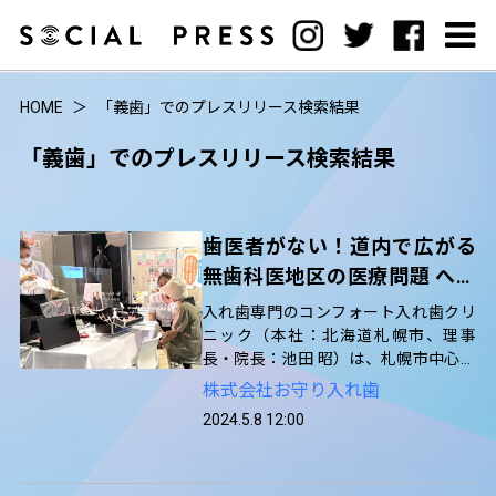
HOME
「義歯」でのプレスリリース検索結果
「義歯」でのプレスリリース検索結果
歯医者がない！道内で広がる
無歯科医地区の医療問題 へき
地の把握にも繋げる無料入れ
入れ歯専門のコンフォート入れ歯クリ
歯相談会、5/12（日）に札幌
ニック（本社：北海道札幌市、理事
長・院長：池田 昭）は、札幌市中心地
で開催
にあるチカホで2024年5月12日（日）
株式会社お守り入れ歯
入れ歯相談会を開催します。入れ歯が
2024.5.8 12:00
外れる、痛いといった相談、もしもの
時の備えとなる入れ歯データ無料保管
の受付などを行います。全国的に医師