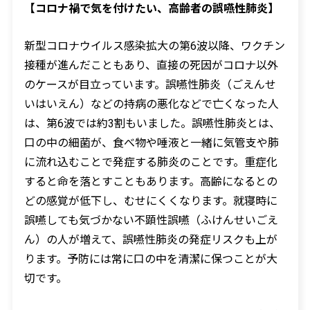
【コロナ禍で気を付けたい、高齢者の誤嚥性肺炎】
新型コロナウイルス感染拡大の第
6
波以降、ワクチン
接種が進んだこともあり、直接の死因がコロナ以外
のケースが目立っています。誤嚥性肺炎（ごえんせ
いはいえん）などの持病の悪化などで亡くなった人
は、第
6
波では約
3
割もいました。誤嚥性肺炎とは、
口の中の細菌が、食べ物や唾液と一緒に気管支や肺
に流れ込むことで発症する肺炎のことです。重症化
すると命を落とすこともあります。高齢になるとの
どの感覚が低下し、むせにくくなります。就寝時に
誤嚥しても気づかない不顕性誤嚥（ふけんせいごえ
ん）の人が増えて、誤嚥性肺炎の発症リスクも上が
ります。予防には常に口の中を清潔に保つことが大
切です。