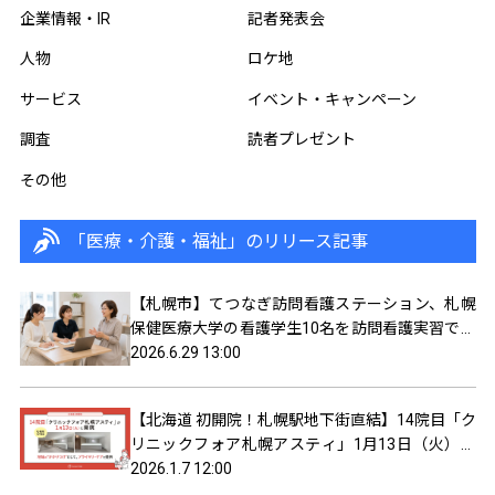
企業情報・IR
記者発表会
人物
ロケ地
サービス
イベント・キャンペーン
調査
読者プレゼント
その他
「医療・介護・福祉」のリリース記事
【札幌市】てつなぎ訪問看護ステーション、札幌
保健医療大学の看護学生10名を訪問看護実習で受
け入れ
2026.6.29 13:00
【北海道 初開院！札幌駅地下街直結】14院目「ク
リニックフォア札幌アスティ」1月13日（火）に
開院
2026.1.7 12:00