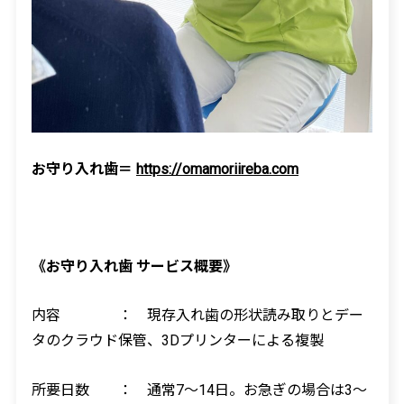
お守り入れ歯
＝
https://omamoriireba.com
《お守り入れ歯 サービス概要》
内容 ： 現存入れ歯の形状読み取りとデー
タのクラウド保管、
3D
プリンターによる複製
所要日数 ： 通常
7
～
14
日。お急ぎの場合は
3
～