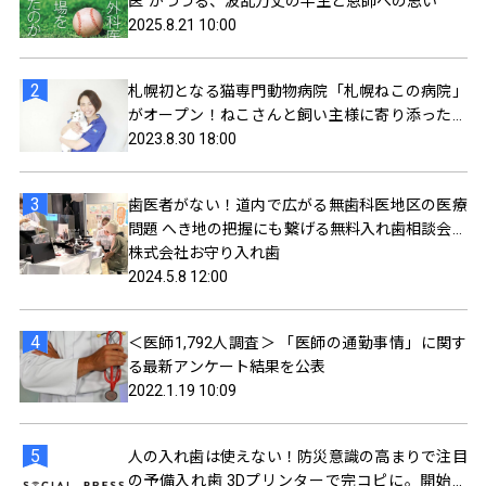
医”がつづる、波乱万丈の半生と恩師への思い
2025.8.21 10:00
札幌初となる猫専門動物病院「札幌ねこの病院」
がオープン！ねこさんと飼い主様に寄り添ったサ
ービスを提供
2023.8.30 18:00
歯医者がない！道内で広がる無歯科医地区の医療
問題 へき地の把握にも繋げる無料入れ歯相談会、
5/12（日）に札幌で開催
株式会社お守り入れ歯
2024.5.8 12:00
＜医師1,792人調査＞ 「医師の通勤事情」に関す
る最新アンケート結果を公表
2022.1.19 10:09
人の入れ歯は使えない！防災意識の高まりで注目
の予備入れ歯 3Dプリンターで完コピに。開始か