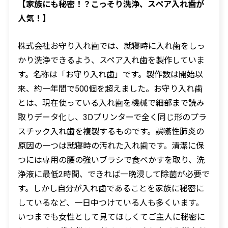
【家族にも秘密！？こっそり洗浄、スペア入れ歯が
人気！】
株式会社お守り入れ歯では、就寝時に入れ歯をしっ
かり洗浄できるよう、スペア入れ歯を製作していま
す。名称は「お守り入れ歯」です。製作数は開始以
来、約一年間で500個を超えました。お守り入れ歯
とは、現在使っている入れ歯を機械で細部まで読み
取りデータ化し、3Dプリンターで全く同じ形のプラ
スチック入れ歯を複製するものです。誤嚥性肺炎の
原因の一つは就寝時の汚れた入れ歯です。清潔に保
つには専用の腰の強いブラシで食べかすを取り、洗
浄液に最低
2
時間、できれば一晩浸して除菌が必要で
す。しかし自分が入れ歯であることを家族に秘密に
しているなど、一日中つけている人も多くいます。
いつまでも女性として見てほしくてご主人に秘密に