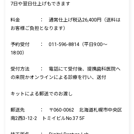
7
日や翌日仕上げもできます
料金 ： 通常仕上げ税込
26,400
円（送料は
お客様ご負担となります）
予約受付 ：
011-596-8814
（平日
9:00
～
18:0
0）
受付方法 ： 電話にて受付後、提携歯科医院へ
の来院かオンラインによる診療を行い、送付
キットによる郵送でのお渡し
郵送先 ： 〒
060-0062
北海道札幌市中央区
南
2
西
3-12-2
トミイビル
No.37 5F