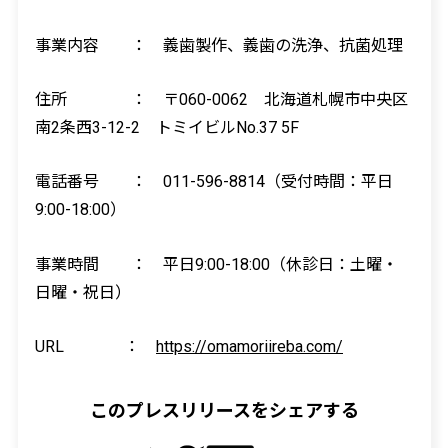
事業内容 ： 義歯製作、義歯の洗浄、抗菌処理
住所 ： 〒
060-0062
北海道札幌市中央区
南
2条
西
3-12-2
トミイビル
No.37 5F
電話番号 ：
011-596-8814
（受付時間：平日
9:00-18:00
）
事業時間 ： 平日
9:00-18:00
（休診日：土曜・
日曜・祝日）
URL ：
https://omamoriireba.com/
このプレスリリースをシェアする