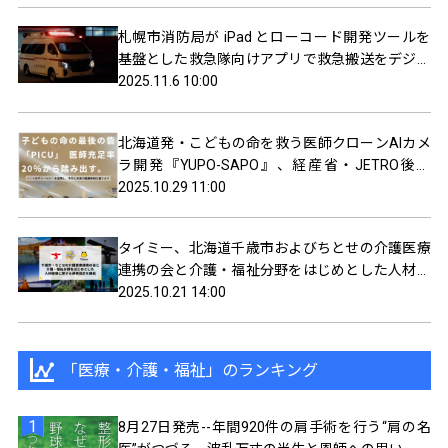
札幌市消防局が iPad とローコード開発ツールを
基盤とした救急隊向けアプリで救急搬送をデジタ
ル化
2025.11.6 10:00
北海道発・こどもの命を救う医師クローンAIカメ
ラ開発『YUPO-SAPO』、経産省・JETRO後援
「始動ネクストイノベーター」第2ステージ進出
2025.10.29 11:00
タイミー、北海道千歳市およびちとせの介護医療
連携の会と介護・福祉分野をはじめとした人材確
保に関する連携協定を締結
2025.10.21 14:00
「医療・介護・福祉」のランキング
8月27日発売--年間920件の肩手術を行う“肩の名