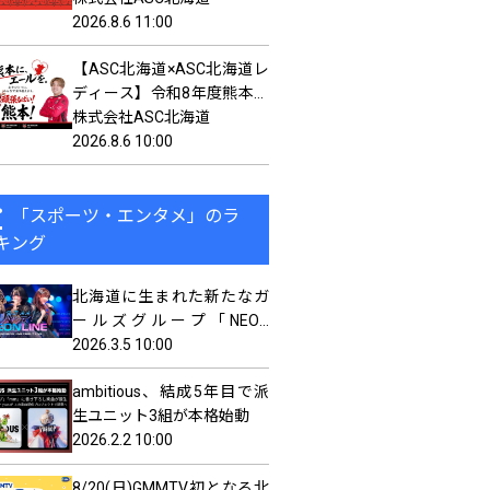
2026.8.6 11:00
【ASC北海道×ASC北海道レ
ディース】令和8年度熊本地
震 義援金募集のお知らせ
株式会社ASC北海道
2026.8.6 10:00
「スポーツ・エンタメ」のラ
キング
北海道に生まれた新たなガ
ールズグループ「NEON
LINE」 北海道芸術高等学校
2026.3.5 10:00
との共同プロジェクト！ 楽
ambitious、結成5年目で派
曲制作は現役高校生クリエ
生ユニット3組が本格始動
イター
2026.2.2 10:00
8/20(日)GMMTV初となる北