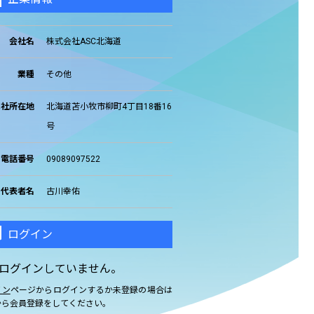
会社名
株式会社ASC北海道
業種
その他
本社所在地
北海道苫小牧市柳町4丁目18番16
号
電話番号
09089097522
代表者名
古川幸佑
ログイン
ログインしていません。
イン
ページからログインするか未登録の場合は
から会員登録をしてください。