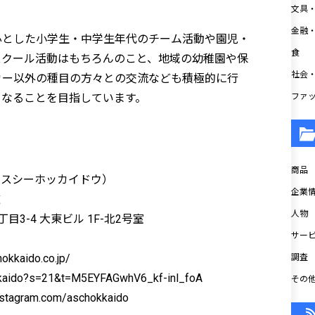
文具
金融
心とした小学生・中学生年代のチーム活動や園児・
食
スクール活動はもちろんのこと、地域の幼稚園や保
社会
カー以外の種目の方々との交流なども積極的に行
ファ
となることを目指しています。
商品
エスシーホッカイドウ）
企業情
道
人物
3-4 大東ビル 1F-北2号室
サー
kaido.co.jp/
調査
aido?s=21&t=M5EYFAGwhV6_kf-inl_foA
その
stagram.com/aschokkaido