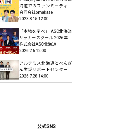
海道でのファンミーティン
グ開催決定
合同会社omakase
2023.8.15 12:00
「本物を学べ」 ASC北海道
サッカースクール 2026年度
スクール生募集開始
株式会社ASC北海道
2026.2.6 12:00
アルテミス北海道とぺんぎ
ん労災サポートセンターが
サプライヤーパートナー契
2026.7.28 14:00
約を締結
公式SNS